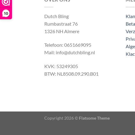
10
Dutch Bling
Klan
Rumbastraat 76
Beta
1326 NH Almere
Verz
Priv
Telefoon: 0651669095
Alg
Mail: info@dutchbling.nl
Klac
KVK: 53249305
BTW: NL8508.09.290.B01
Copyright 2026 ©
Flatsome Theme