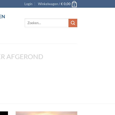
Login
Winkelwagen /
€
0,00
0
EN
Zoeken
naar:
R AFGEROND