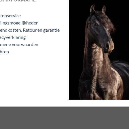
tenservice
lingsmogelijkheden
endkosten, Retour en garantie
acyverklaring
emene voorwaarden
hten