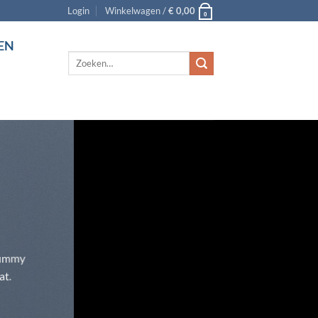
Login
Winkelwagen /
€
0,00
0
EN
Zoeken
naar:
onummy
at.