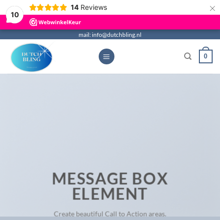
×
14
Reviews
10
Ga
mail: info@dutchbling.nl
naar
0
inhoud
MESSAGE BOX
ELEMENT
Create beautiful Call to Action areas.