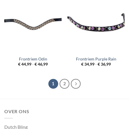
Frontriem Odin
Frontriem Purple Rain
Prijsklasse:
Prijsklass
€
44,99
-
€
46,99
€
34,99
-
€
36,99
€ 44,99
€ 34,99
tot
tot
€ 46,99
€ 36,99
1
2
OVER ONS
Dutch Bling