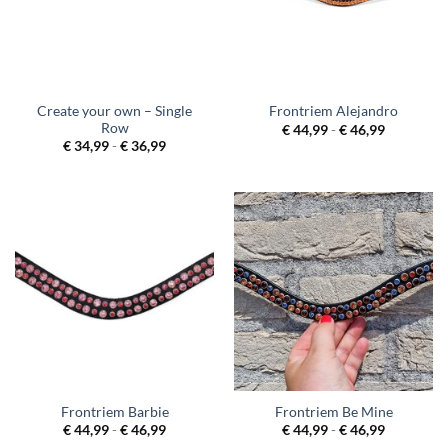
Create your own – Single
Frontriem Alejandro
Row
Prijsklass
€
44,99
-
€
46,99
€ 44,99
Prijsklasse:
€
34,99
-
€
36,99
tot
€ 34,99
€ 46,99
tot
€ 36,99
Frontriem Barbie
Frontriem Be Mine
Prijsklasse:
Prijsklass
€
44,99
-
€
46,99
€
44,99
-
€
46,99
€ 44,99
€ 44,99