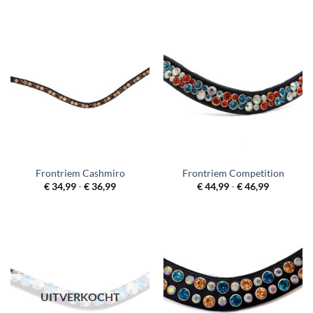
tot
tot
€ 46,99
€ 46,99
Frontriem Cashmiro
Frontriem Competition
Prijsklasse:
Prijsklass
€
34,99
-
€
36,99
€
44,99
-
€
46,99
€ 34,99
€ 44,99
tot
tot
€ 36,99
€ 46,99
UITVERKOCHT