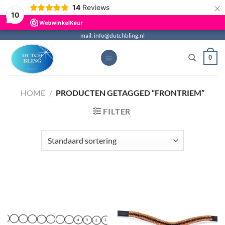
×
14
Reviews
10
Ga
mail: info@dutchbling.nl
naar
0
inhoud
HOME
/
PRODUCTEN GETAGGED “FRONTRIEM”
FILTER