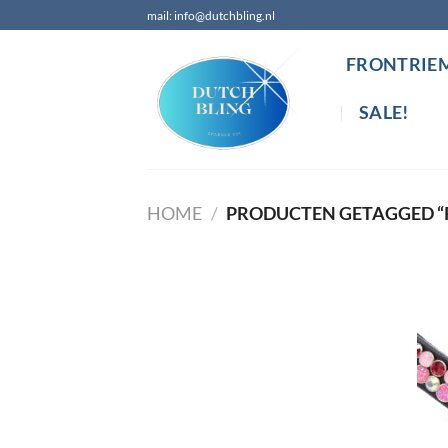
Ga
mail: info@dutchbling.nl
naar
inhoud
FRONTRIE
SALE!
HOME
/
PRODUCTEN GETAGGED “