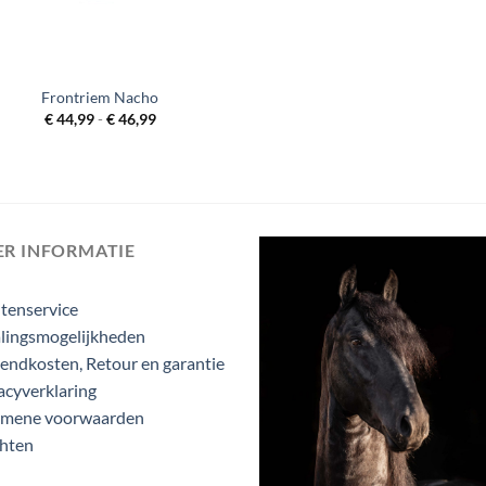
Frontriem Nacho
Prijsklasse:
€
44,99
-
€
46,99
€ 44,99
tot
€ 46,99
ER INFORMATIE
tenservice
lingsmogelijkheden
endkosten, Retour en garantie
acyverklaring
emene voorwaarden
hten