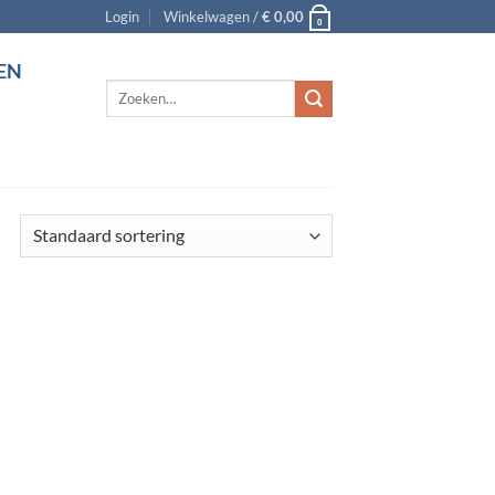
Login
Winkelwagen /
€
0,00
0
EN
Zoeken
naar: