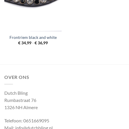
Frontriem black and white
Prijsklasse:
€
34,99
-
€
36,99
€ 34,99
tot
€ 36,99
OVER ONS
Dutch Bling
Rumbastraat 76
1326 NH Almere
Telefoon: 0651669095
Mail: info@dutchbling.nl