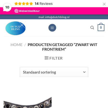
×
14
Reviews
10
Ga
mail: info@dutchbling.nl
naar
0
inhoud
HOME
/
PRODUCTEN GETAGGED “ZWART WIT
FRONTRIEM”
FILTER