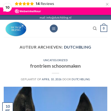
×
14
Reviews
10
Ga
mail: info@dutchbling.nl
naar
0
inhoud
AUTEUR ARCHIEVEN:
DUTCHBLING
UNCATEGORIZED
frontriem schoonmaken
GEPLAATST OP
APRIL 10, 2026
DOOR
DUTCHBLING
10
apr