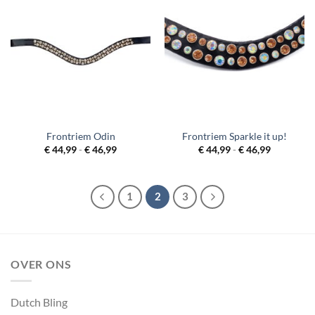
Frontriem Odin
Frontriem Sparkle it up!
Prijsklasse:
Prijsklass
€
44,99
-
€
46,99
€
44,99
-
€
46,99
€ 44,99
€ 44,99
tot
tot
€ 46,99
€ 46,99
1
2
3
OVER ONS
Dutch Bling