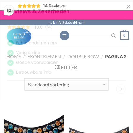
×
14
Reviews
10
Ga
mail: info@dutchbling.nl
naar
0
inhoud
HOME
/
FRONTRIEMEN
/
DOUBLE ROW
/
PAGINA 2
FILTER