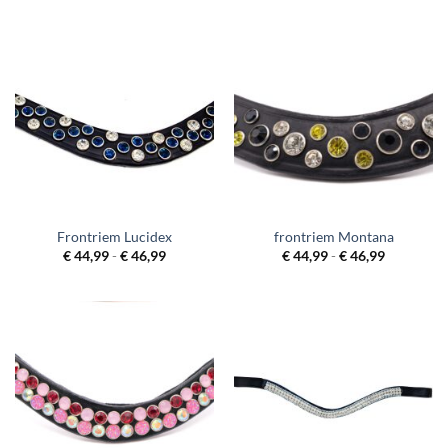
€ 46,99
€ 46,99
Frontriem Lucidex
frontriem Montana
Prijsklasse:
Prijsklass
€
44,99
-
€
46,99
€
44,99
-
€
46,99
€ 44,99
€ 44,99
tot
tot
€ 46,99
€ 46,99