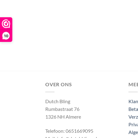
10
OVER ONS
ME
Dutch Bling
Klan
Rumbastraat 76
Beta
1326 NH Almere
Verz
Priv
Telefoon: 0651669095
Alg