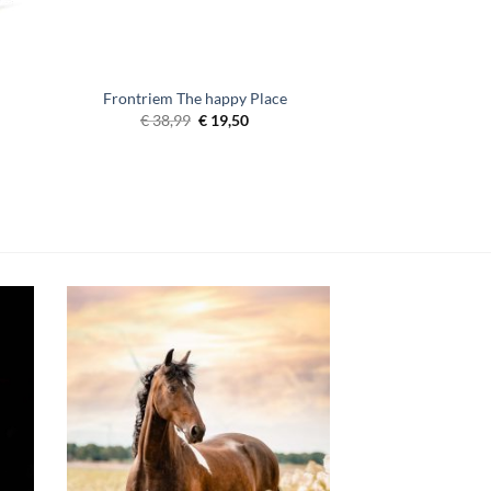
Frontriem The happy Place
lasse:
Oorspronkelijke
Huidige
€
38,99
€
19,50
99
prijs
prijs
was:
is:
99
€ 38,99.
€ 19,50.