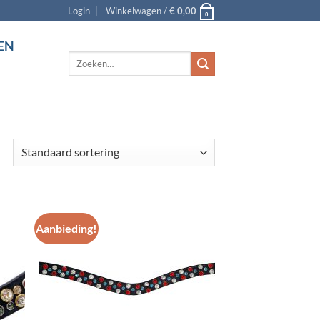
Login
Winkelwagen /
€
0,00
0
EN
Zoeken
naar:
Aanbieding!