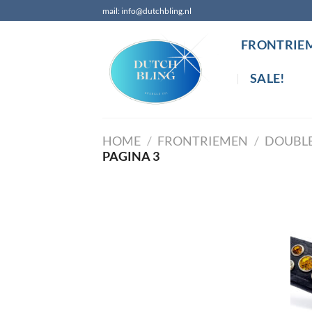
Ga
mail: info@dutchbling.nl
naar
inhoud
FRONTRIE
SALE!
HOME
/
FRONTRIEMEN
/
DOUBL
PAGINA 3