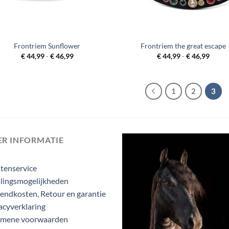
Frontriem Sunflower
Frontriem the great escape
Prijsklasse:
Prijsk
€
44,99
-
€
46,99
€
44,99
-
€
46,99
€ 44,99
€ 44,
tot
tot
€ 46,99
€ 46,
1
2
3
ER INFORMATIE
tenservice
lingsmogelijkheden
endkosten, Retour en garantie
acyverklaring
emene voorwaarden