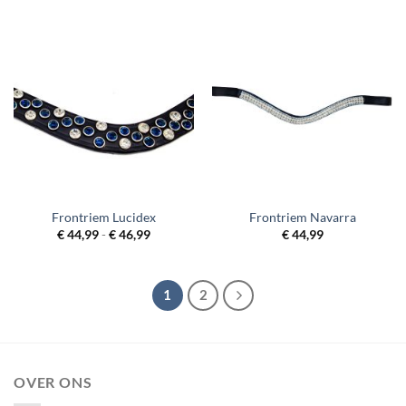
€ 41,99
€ 46,99
Frontriem Lucidex
Frontriem Navarra
Prijsklasse:
€
44,99
-
€
46,99
€
44,99
€ 44,99
tot
€ 46,99
1
2
OVER ONS