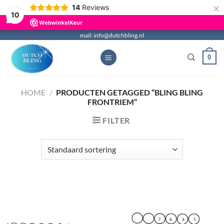
×
14
Reviews
10
Ga
mail: info@dutchbling.nl
naar
0
inhoud
HOME
/
PRODUCTEN GETAGGED “BLING BLING
FRONTRIEM”
FILTER