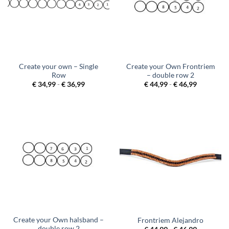
Create your own – Single
Create your Own Frontriem
Row
– double row 2
Prijsklasse:
Prijsklass
€
34,99
-
€
36,99
€
44,99
-
€
46,99
€ 34,99
€ 44,99
tot
tot
€ 36,99
€ 46,99
Create your Own halsband –
Frontriem Alejandro
double row 2