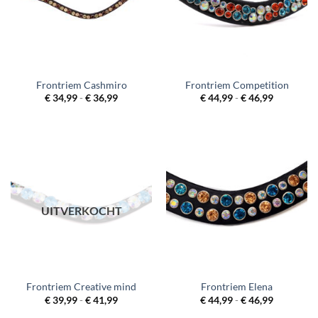
Frontriem Cashmiro
Frontriem Competition
Prijsklasse:
Prijsklass
€
34,99
-
€
36,99
€
44,99
-
€
46,99
€ 34,99
€ 44,99
tot
tot
€ 36,99
€ 46,99
UITVERKOCHT
Frontriem Creative mind
Frontriem Elena
Prijsklasse:
Prijsklass
€
39,99
-
€
41,99
€
44,99
-
€
46,99
€ 39,99
€ 44,99
tot
tot