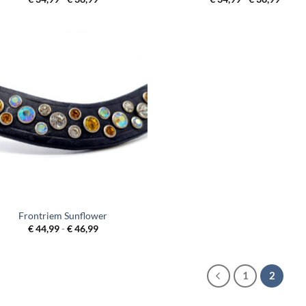
€ 34,99
€ 34,
tot
tot
€ 36,99
€ 36,
Frontriem Sunflower
Prijsklasse:
€
44,99
-
€
46,99
€ 44,99
tot
€ 46,99
1
2