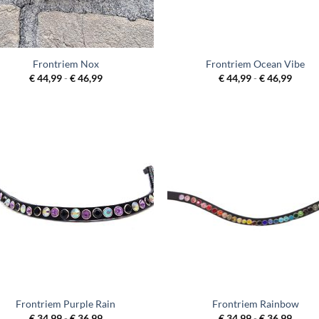
Frontriem Nox
Frontriem Ocean Vibe
Prijsklasse:
Prijsk
€
44,99
-
€
46,99
€
44,99
-
€
46,99
€ 44,99
€ 44,
tot
tot
€ 46,99
€ 46,
Frontriem Purple Rain
Frontriem Rainbow
Prijsklasse:
Prijsk
€
34,99
-
€
36,99
€
34,99
-
€
36,99