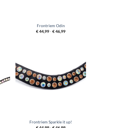
Frontriem Odin
lasse:
Prijsklasse:
€
44,99
-
€
46,99
99
€ 44,99
tot
99
€ 46,99
Frontriem Sparkle it up!
lasse:
Prijsklasse:
€
44,99
-
€
46,99