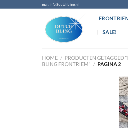
Ga
mail: info@dutchbling.nl
naar
inhoud
FRONTRIE
SALE!
HOME
/
PRODUCTEN GETAGGED “
BLING FRONTRIEM”
/
PAGINA 2