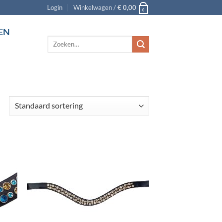
Login
Winkelwagen /
€
0,00
0
EN
Zoeken
naar: