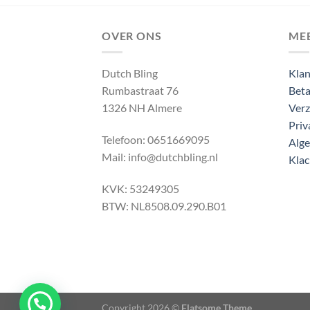
OVER ONS
ME
Dutch Bling
Klan
Rumbastraat 76
Beta
1326 NH Almere
Verz
Priv
Telefoon: 0651669095
Alg
Mail: info@dutchbling.nl
Klac
KVK: 53249305
BTW: NL8508.09.290.B01
Copyright 2026 ©
Flatsome Theme