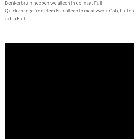
Donkerbruin hebben we alleen in de maat Full
Quick change frontriem is er alleen in maat zwart Cob, Full en
extra Full