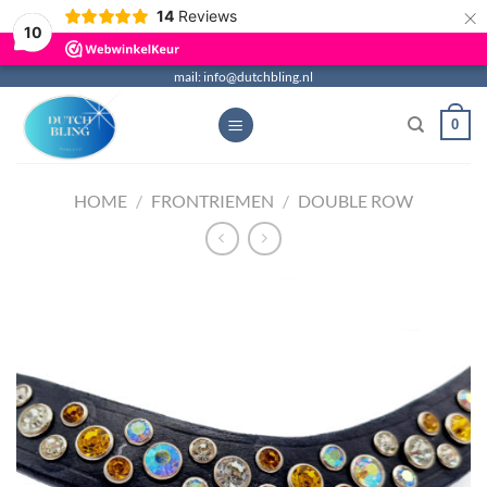
×
14
Reviews
10
Ga
mail: info@dutchbling.nl
naar
0
inhoud
HOME
/
FRONTRIEMEN
/
DOUBLE ROW