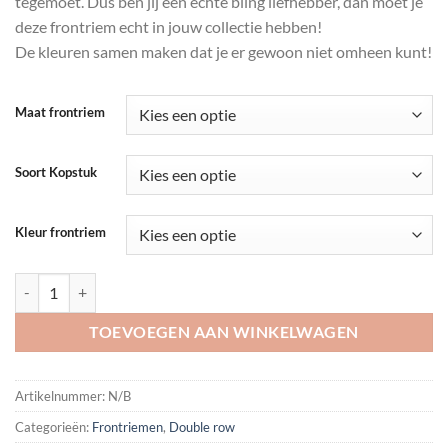
tegemoet. Dus ben jij een échte bling liefhebber, dan moet je
deze frontriem echt in jouw collectie hebben!
De kleuren samen maken dat je er gewoon niet omheen kunt!
Maat frontriem
Soort Kopstuk
Kleur frontriem
Frontriem Sunflower aantal
TOEVOEGEN AAN WINKELWAGEN
Artikelnummer:
N/B
Categorieën:
Frontriemen
,
Double row