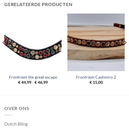
GERELATEERDE PRODUCTEN
Frontriem the great escape
Frontriem Cashmiro 2
Prijsklasse:
€
44,99
-
€
46,99
€
15,00
€ 44,99
tot
€ 46,99
OVER ONS
Dutch Bling